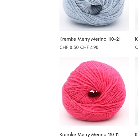
Schnellansicht
Kremke Merry Merino 110-21
K
Standardpreis
Sale-Preis
S
CHF 8.30
CHF 4.98
C
Schnellansicht
Kremke Merry Merino 110 11
K