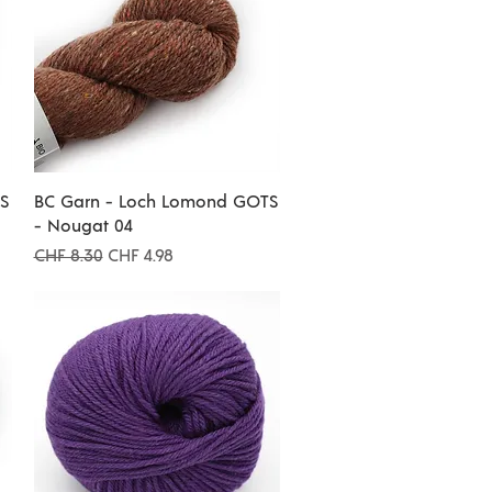
Schnellansicht
S
BC Garn - Loch Lomond GOTS
- Nougat 04
Standardpreis
Sale-Preis
CHF 8.30
CHF 4.98