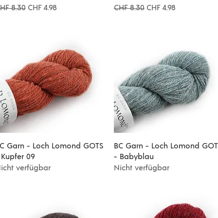
tandardpreis
Sale-Preis
Standardpreis
Sale-Preis
HF 8.30
CHF 4.98
CHF 8.30
CHF 4.98
Schnellansicht
Schnellansicht
C Garn - Loch Lomond GOTS
BC Garn - Loch Lomond GOT
 Kupfer 09
- Babyblau
icht verfügbar
Nicht verfügbar