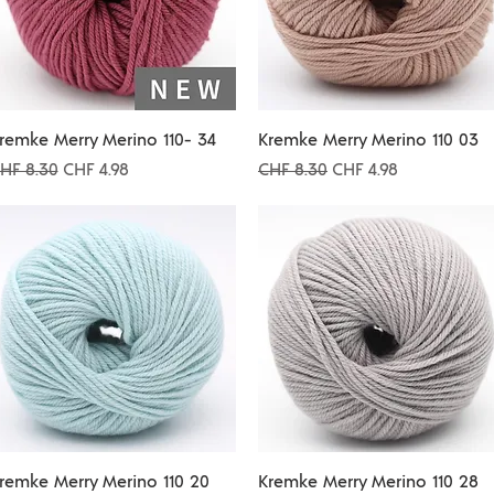
Schnellansicht
Schnellansicht
remke Merry Merino 110- 34
Kremke Merry Merino 110 03
tandardpreis
Sale-Preis
Standardpreis
Sale-Preis
HF 8.30
CHF 4.98
CHF 8.30
CHF 4.98
Schnellansicht
Schnellansicht
remke Merry Merino 110 20
Kremke Merry Merino 110 28