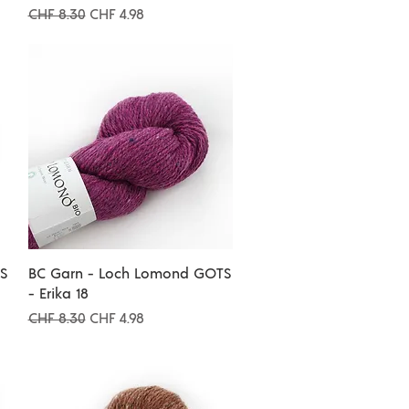
Standardpreis
Sale-Preis
CHF 8.30
CHF 4.98
Schnellansicht
S
BC Garn - Loch Lomond GOTS
- Erika 18
Standardpreis
Sale-Preis
CHF 8.30
CHF 4.98