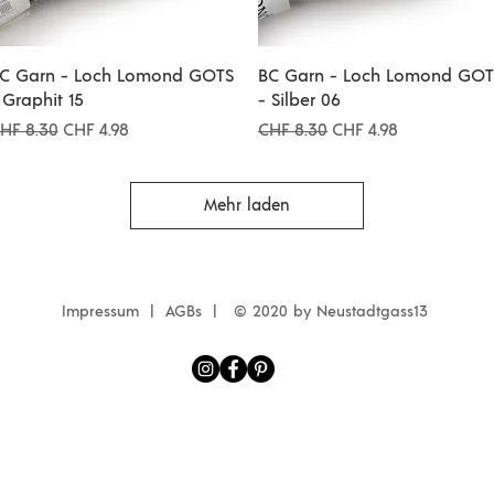
Schnellansicht
Schnellansicht
C Garn - Loch Lomond GOTS
BC Garn - Loch Lomond GOT
 Graphit 15
- Silber 06
tandardpreis
Sale-Preis
Standardpreis
Sale-Preis
HF 8.30
CHF 4.98
CHF 8.30
CHF 4.98
Mehr laden
Impressum | AGBs |
© 2020 by N
eustadtgass13