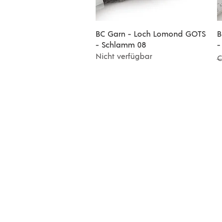
Schnellansicht
BC Garn - Loch Lomond GOTS
B
- Schlamm 08
-
Nicht verfügbar
S
C