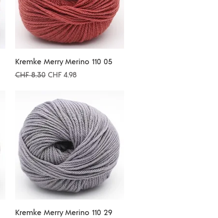
Schnellansicht
Kremke Merry Merino 110 05
Standardpreis
Sale-Preis
CHF 8.30
CHF 4.98
Schnellansicht
Kremke Merry Merino 110 29