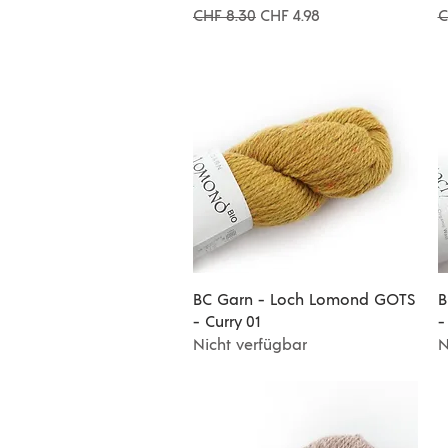
Standardpreis
Sale-Preis
S
CHF 8.30
CHF 4.98
C
Schnellansicht
BC Garn - Loch Lomond GOTS
B
- Curry 01
-
Nicht verfügbar
N