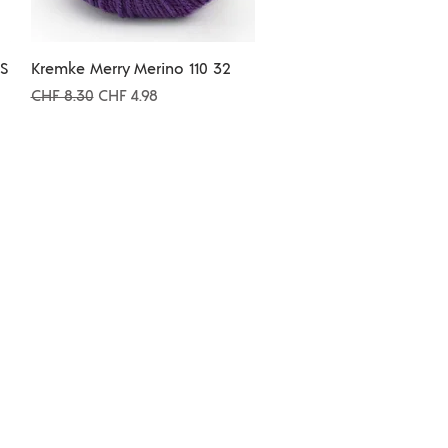
Schnellansicht
S
Kremke Merry Merino 110 32
Standardpreis
Sale-Preis
CHF 8.30
CHF 4.98