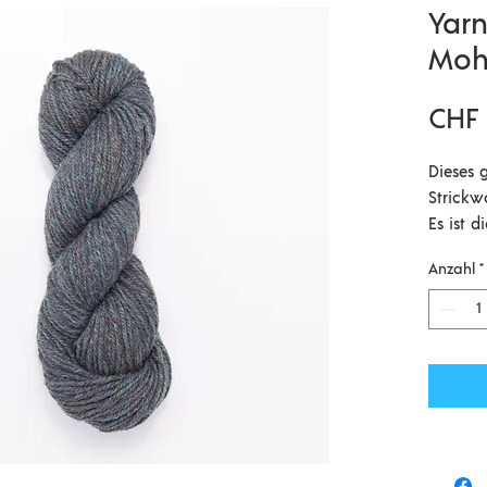
Yarn
Moh
CHF 
Dieses g
Strickw
Es ist 
klassis
Anzahl
*
moderne
Gesponn
Irische
Falklan
weicher
in der b
150m/10