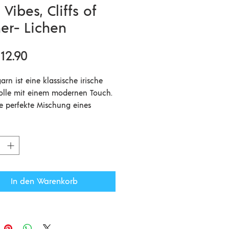
 Vibes, Cliffs of
er- Lichen
Preis
12.90
arn ist eine klassische irische
olle mit einem modernen Touch.
die perfekte Mischung eines
chen irischen Garnes mit einer
n, natürlichen Farbpalette.
en und gefärbt in Irland. 60 %
 Schafwolle gemischt mit 40%
d Merino für einen etwas
In den Warenkorb
en Griff aber immer noch ganz
eliebten irischen Tradition.
0gr