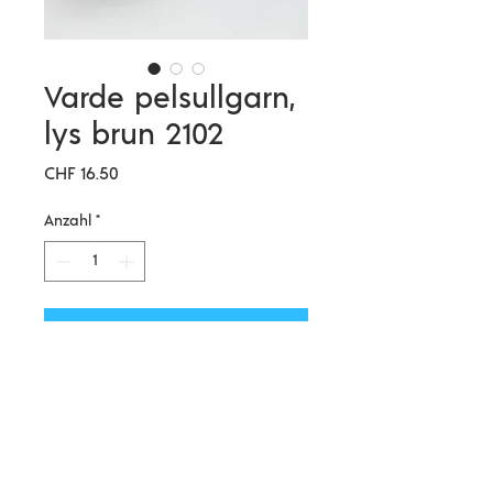
Varde pelsullgarn,
lys brun 2102
Preis
CHF 16.50
Anzahl
*
In den Warenkorb
Deutsch:
Eine Norwegische Wolle die sich
super verstricken lässt und leichte,