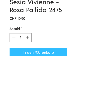
Sesia Vivienne -
Rosa Pallido 2475
Preis
CHF 10.90
Anzahl
*
In den Warenkorb
VIVIENNE
Ein qualitativ sehr hochwertiges
Kidsilk Garn in wunderschönen
Farben, hergestellt in Italien .
70% SUPER KID MOHAIR
30% SILK
Impressum | AGBs |
© 2020 by