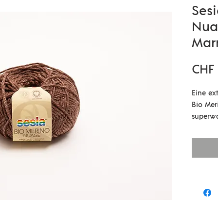
Sesi
Nua
Mar
CHF 
Eine ex
Bio Meri
superwa
Babykle
Persone
Die Woll
verstri
Waschen
wächst.
anschmi
Wolle m