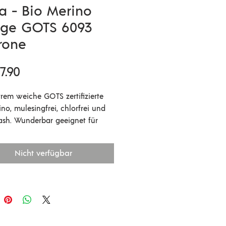
a - Bio Merino
ge GOTS 6093
rone
Preis
7.90
trem weiche GOTS zertifizierte
no, mulesingfrei, chlorfrei und
sh. Wunderbar geeignet für
ider oder kratzempfindliche
n.
Nicht verfügbar
e sollte nicht zu locker
ckt werden da sie nach dem
 etwas in die Länge und Breite
 Für Babydecken die weich und
egsam sein sollen, kann die
it 4,5mm Nadeln verstrickt