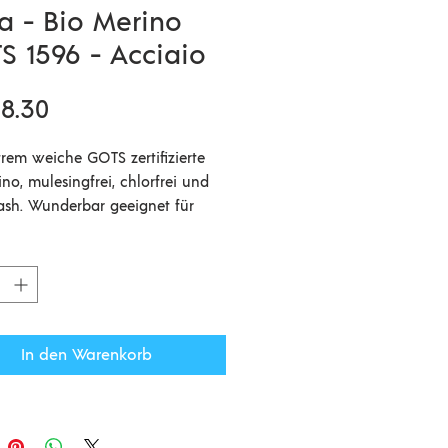
a - Bio Merino
S 1596 - Acciaio
Preis
8.30
trem weiche GOTS zertifizierte
no, mulesingfrei, chlorfrei und
sh. Wunderbar geeignet für
ider oder kratzempfindliche
n.
e sollte nicht zu locker
ckt werden da sie nach dem
 etwas in die Länge und Breite
 Für Babydecken die weich und
In den Warenkorb
egsam sein sollen, kann die
it 4,5mm Nadeln verstrickt
 für Kleider und Acessoire
ir die besten Erfahrungen mit