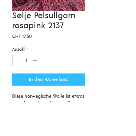
Sølje Pelsullgarn
rosapink 2137
Preis
CHF 17.50
Anzahl
*
In den Warenkorb
Diese norwegische Wolle ist etwas
ganz besonderes: hergestellt aus
der Wolle des norwegischen Norsk
Pellsau Schafes, einer Kreuzung
aus Gotland und Spaelsau
Hillesvåg Ullvarefabrikk – The
Schafen. Sie besitzt einen schönen