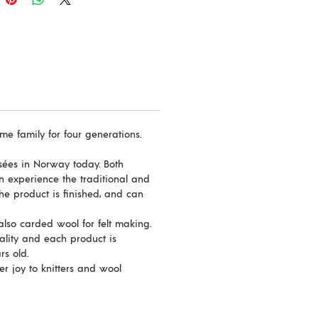
usee, in dem man die
ion besichtigen kann.
 350 m
r. 3
me family for four generations.
hen/32 Reihen = 10 cm
usées in Norway today. Both
ellt in Norwegen
an experience the traditional and
rwegische Wolle
the product is finished, and can
ng weight Norwegian wool in a
lso carded wool for felt making.
lette of colours dyed on
ality and each product is
s old.
ly grey fibre from norsk spelsau
r joy to knitters and wool
 350 m