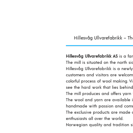
Hillesvåg Ullvarefabrikk – T
Hillesvåg Ullvarefabrikk AS
is a fa
The mill is situated on the north s
Hillesvåg Ullvarefabrikk is a newl
customers and visitors are welcome
colorful process of wool making. Vi
see the hard work that lies behind
The mill produces and offers yarn
The wool and yarn are available i
handmade with passion and commit
The exclusive products are made o
enthusiasts all over the world.
Norwegian quality and tradition s