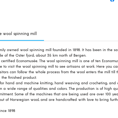
Econom
Produkt
100 gr./
he wool spinning mill
Nadel N
mily owned wool spinning mill founded in 1898. It has been in the sa
25 Masc
ide of the Oster fjord, about 35 km north of Bergen.
y certified Economusée. The wool spinning mill is one of ten Econom
Hergest
 to visit the wool spinning mill to see artisans at work. Here you c
100% no
sitors can follow the whole process from the wool enters the mill till 
 the finished product.
Fingeri
 for hand and machine knitting, hand weaving and crocheting, and a
rich pa
n a wide range of qualities and colors. The production is of high qu
ment. Some of the machines that are being used are over 100 year
natural
ut of Norwegian wool, and are handcrafted with love to bring furthe
sheep.
ince 1898
100 gr./