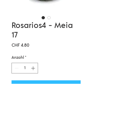
Rosarios4 - Meia
17
Preis
CHF 4.80
Anzahl
*
In den Warenkorb
Eine schöne und weiche
Sockenwolle mit einer
Zusammensetzung von 70%
Merino und 30% Polyamide. Sie