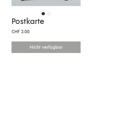
Postkarte
Preis
CHF 2.00
Nicht verfügbar
Postkarten mit neutraler Rückseite,
matter hochwertiger Druck, feste
Papierqualität. Abgebildet ist ein
Bündner Oberländer Bock.
Format: 15 x 10,5 cm
Impressum | AGBs |
© 2020 by
N
eustadtgass13