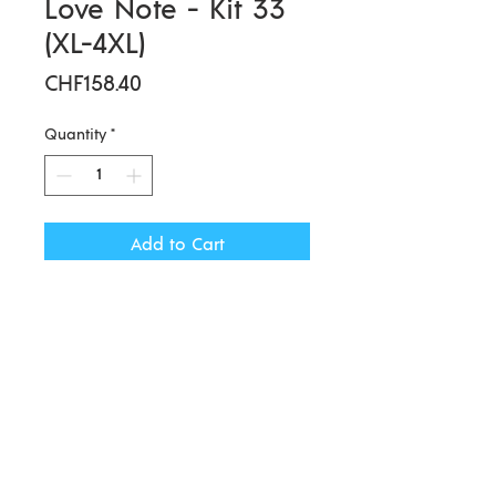
Love Note - Kit 33
(XL-4XL)
Price
CHF158.40
Quantity
*
Add to Cart
In so einer Zeit wie dieser,
brauchen wir Liebe. Eine
Liebesbotschaft an uns selbst, an
die Freundin oder Tochter. Lasst
uns gemeinsam diesen
wunderbaren Pulli Love
Note stricken.
Impressum | AGBs |
© 2020 by