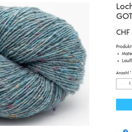
Loc
GOT
CHF 
Produkt
Mate
Lauf
Nade
Anzahl
*
Masc
Verb
Gr. 3
Pfle
Hier ko
von uns
englisc
Lomond 