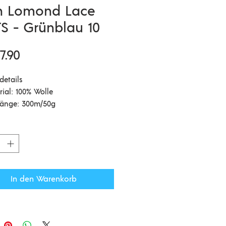
h Lomond Lace
S - Grünblau 10
Preis
7.90
details
rial: 100% Wolle
länge: 300m/50g
lstärke: 2-3 mm
henprobe: 26 = 10 cm
rauch für einen Damenpullover
8 ca.: 350g
gehinweise: Handwäsche
In den Warenkorb
mmt die feine, einfädige Version
erer Loch Lomond, dem typisch
hen Tweedgarn. Die Loch
wird als Streichgarn