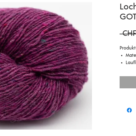
Loc
GOTS
 CHF
Produkt
Mate
Lauf
Nade
Masc
Verb
Gr. 3
Pfle
Hier ko
von uns
englisc
Lomond 