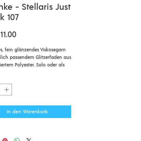
ke - Stellaris Just
k 107
Preis
11.00
es, fein glänzendes Viskosegarn
blich passendem Glitzerfaden aus
iertem Polyester. Solo oder als
arn verarbeitet, verleiht Stellaris
trickstück feine Glanzlichter.
s wird in Italien gesponnen.
ial: 47% Viscose, 41% Polyester,
Metallgarn
In den Warenkorb
länge: 560m/25g
lstärke: 1,5 mm
henprobe: 40M = 10 cm
rauch für einen Damenpullover