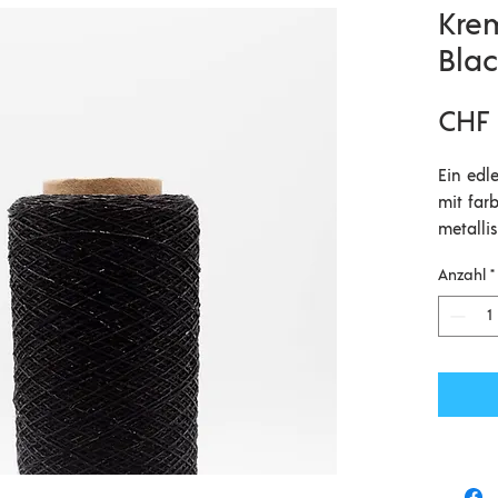
Krem
Blac
CHF 
Ein edl
mit far
metallis
Beilaufg
Anzahl
*
jedem S
Stellari
Mater
12% 
Lauf
Nade
Masc
Verb