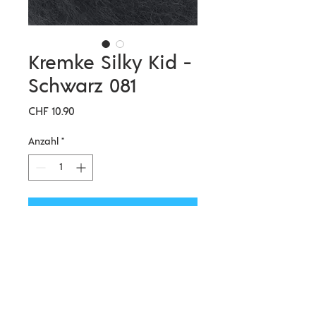
Kremke Silky Kid -
Schwarz 081
Preis
CHF 10.90
Anzahl
*
In den Warenkorb
Material: 72% Mohair, 28% Seide
Lauflänge: 210 m / 25g
Nadelstärke: 3,5-5 mm
Maschenprobe: 18 = 10 cm