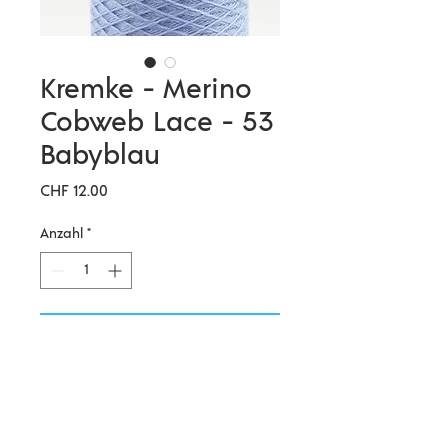
Kremke - Merino
Cobweb Lace - 53
Babyblau
Preis
CHF 12.00
Anzahl
*
In den Warenkorb
Weiches, locker gezwirntes
Merinogarn in riesiger
Farbauswahl. Mit mehreren Fäden