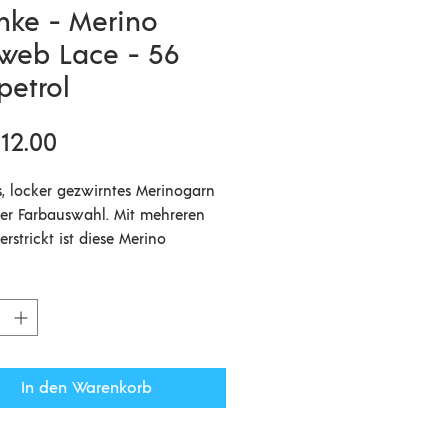
mke - Merino
web Lace - 56
petrol
Preis
12.00
, locker gezwirntes Merinogarn
iger Farbauswahl. Mit mehreren
rstrickt ist diese Merino
ers voluminös und man kann
eschickte Farbwechsel seinen
 Farbverlauf kreieren. Ideal auch
lauffaden für zusätzliche
ität z.B. von Seidengarnen oder in
tion mit Kidsilk. Kann einfädig
In den Warenkorb
 Maschine oder zum Weben
det werden. Auch zusammen mit