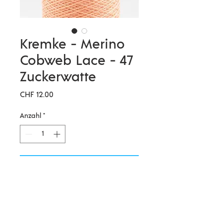
Kremke - Merino
Cobweb Lace - 47
Zuckerwatte
Preis
CHF 12.00
Anzahl
*
In den Warenkorb
Weiches, locker gezwirntes
Merinogarn in riesiger
Farbauswahl. Mit mehreren Fäden