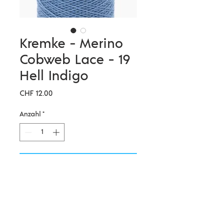
Kremke - Merino
Cobweb Lace - 19
Hell Indigo
Preis
CHF 12.00
Anzahl
*
In den Warenkorb
Weiches, locker gezwirntes
Merinogarn in riesiger
Farbauswahl. Mit mehreren Fäden