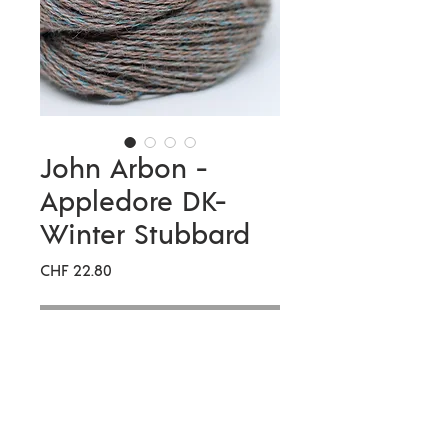
John Arbon -
Appledore DK-
Winter Stubbard
Preis
CHF 22.80
Nicht verfügbar
In diese in der Spinnerei John
Arbon in Nord Devon hergestellte
Wolle haben wir uns auf Anhieb