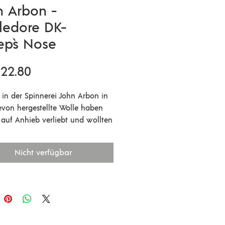
n Arbon -
ledore DK-
ep`s Nose
Preis
22.80
e in der Spinnerei John Arbon in
von hergestellte Wolle haben
 auf Anhieb verliebt und wollten
edingt im Sortiment haben! Ein
ustikaleres Garn mit einem
Nicht verfügbar
lichen Farbspiel, hergestellt aus
on Closewool / 40% Romney /
oor Blueface, die sich super
cken lässt. Die Wolle dafür stammt
tengland.
 250m