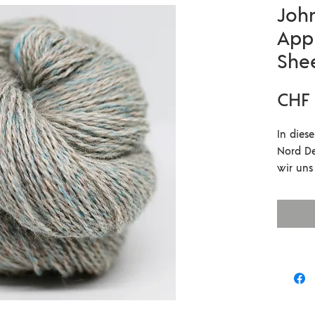
Joh
App
She
CHF 
In dies
Nord De
wir uns
sie unb
etwas r
unglaub
40% Dev
20% Exm
verstri
aus Wes
100gr /