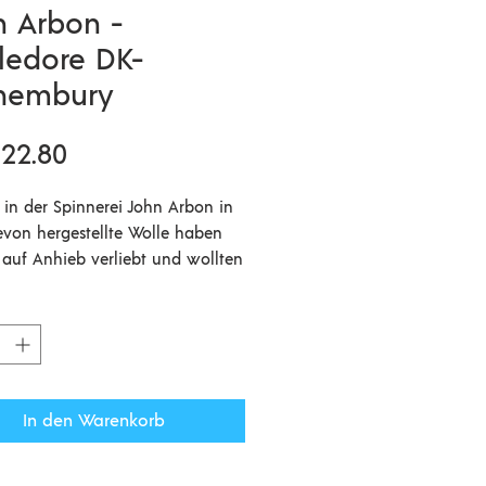
n Arbon -
ledore DK-
hembury
Preis
22.80
e in der Spinnerei John Arbon in
von hergestellte Wolle haben
 auf Anhieb verliebt und wollten
edingt im Sortiment haben! Ein
ustikaleres Garn mit einem
lichen Farbspiel, hergestellt aus
on Closewool / 40% Romney /
oor Blueface, die sich super
cken lässt. Die Wolle dafür stammt
In den Warenkorb
tengland.
 250m