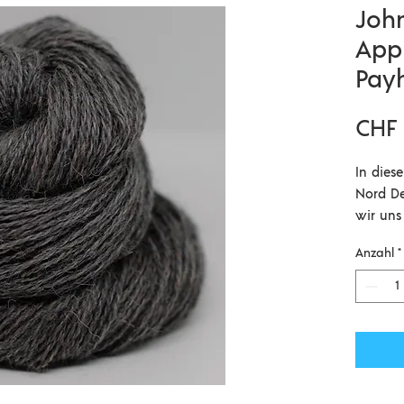
Joh
App
Pay
CHF 
In dies
Nord De
wir uns
sie unb
Anzahl
*
etwas r
unglaub
40% Dev
20% Exm
verstri
aus Wes
100gr /