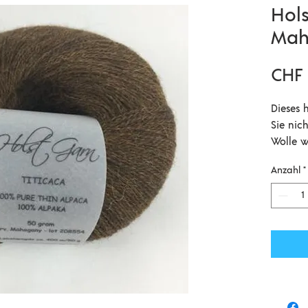
Hols
Mah
CHF 
Dieses 
Sie nic
Wolle w
besonde
Anzahl
*
verleih
das Tit
anderen 
Noble o
verstri
Titicac
zusamme
die Nad