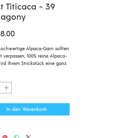
t Titicaca - 39
agony
Preis
8.00
hochwertige Alpaca-Garn sollten
ht verpassen, 100% reine Alpaca-
ird Ihrem Strickstück eine ganz
re Weichheit und Qualität
en. Viele Strickerinnen verwenden
icaca Garn zum kombinieren mit
Garnsorten (z.B. Coast, Tides,
der einem Kidsilk) oder
cken es zweifädig. Wenn Sie das
In den Warenkorb
a-Garn mit einem anderen Garn
n verstricken vergrößert sich
elstärke pro Faden um 0,5 mm.