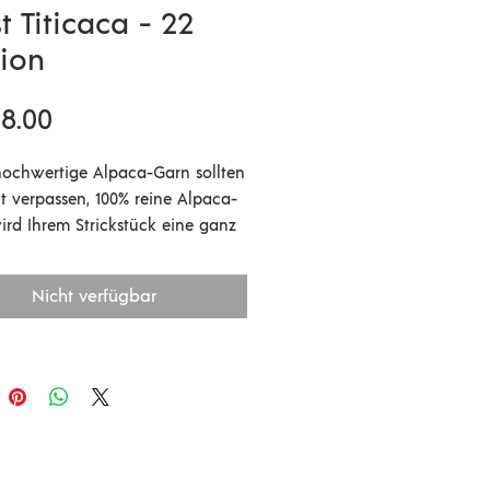
t Titicaca - 22
sion
Preis
8.00
hochwertige Alpaca-Garn sollten
ht verpassen, 100% reine Alpaca-
ird Ihrem Strickstück eine ganz
re Weichheit und Qualität
en. Viele Strickerinnen verwenden
Nicht verfügbar
icaca Garn zum kombinieren mit
Garnsorten (z.B. Coast, Tides,
der einem Kidsilk) oder
cken es zweifädig. Wenn Sie das
a-Garn mit einem anderen Garn
n verstricken vergrößert sich
elstärke pro Faden um 0,5 mm.