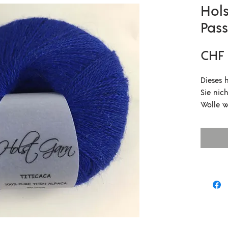
Hols
Pas
CHF 
Dieses 
Sie nic
Wolle w
besonde
verleih
das Tit
anderen 
Noble o
verstri
Titicac
zusamme
die Nad