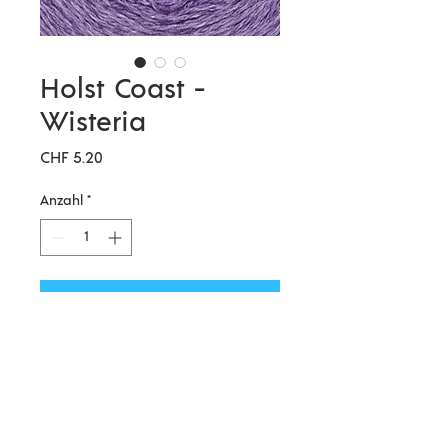
Holst Coast -
Wisteria
Preis
CHF 5.20
Anzahl
*
In den Warenkorb
Coast - Wolle/Baumwolle
Ein weiches Garn aus 55% Merino
Lammwolle und 45% Baumwolle.