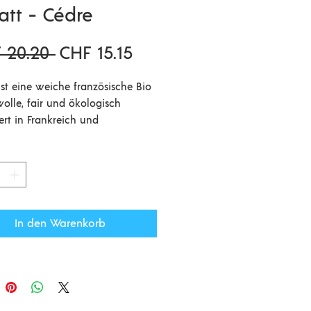
iatt - Cédre
Standardpreis
Sale-
 20.20 
CHF 15.15
Preis
 ist eine weiche französische Bio
olle, fair und ökologisch
ert in Frankreich und
agend geeignet für Stricksachen
ekt auf der Haut getragen
 Auch für Babysachen ist sie
 empfehlen.
ensetzung:
In den Warenkorb
ische Bio Merinowolle und
e portugiesische Merinowolle
100gr
olle gibt es nur in 100gr Knäueln
en.