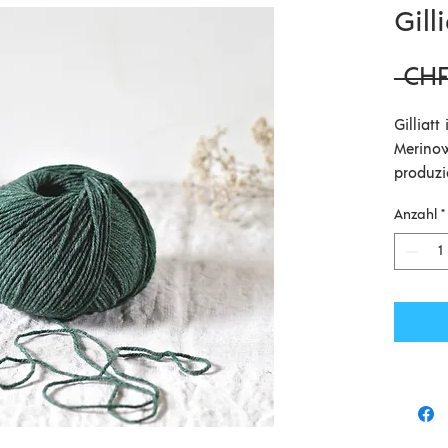
Gill
 CHF
Gilliatt
Merinow
produzi
hervorr
Anzahl
*
die dir
werden.
sehr zu
Zusamm
Französ
schwarz
250m / 
Diese W
zu kauf