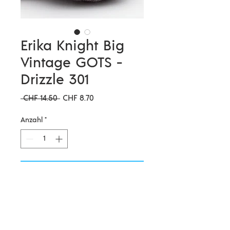
Erika Knight Big
Vintage GOTS -
Drizzle 301
Standardpreis
Sale-
 CHF 14.50 
CHF 8.70
Preis
Anzahl
*
In den Warenkorb
Die Big Vintage Wool von Erika
Knight ist eine richtig schöne,
rustikale Wolle mit dem