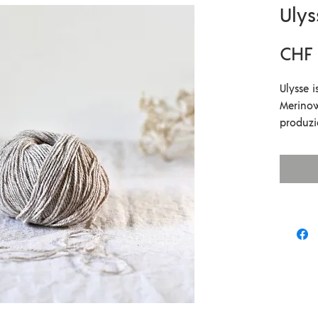
Ulys
CHF 
Ulysse 
Merinow
produzi
hervorr
die dir
werden.
sehr zu
Zusamm
Französ
portugi
185m / 
Masche