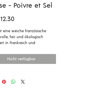
se - Poivre et Sel
Preis
12.30
ist eine weiche französische
olle, fair und ökologisch
ert in Frankreich und
agend geeignet für Stricksachen
ekt auf der Haut getragen
Nicht verfügbar
 Auch für Babysachen ist sie
 empfehlen.
ensetzung:
ische Merinowolle und schwarze
esische Merinowolle
50gr
nprobe: