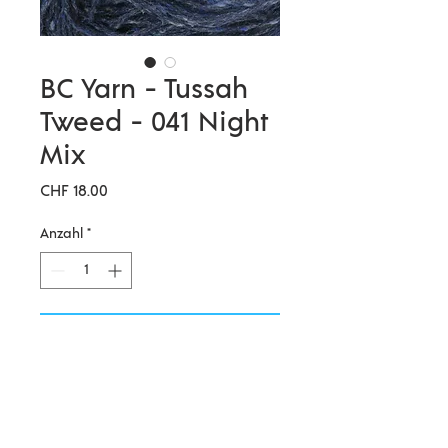
BC Yarn - Tussah
Tweed - 041 Night
Mix
Preis
CHF 18.00
Anzahl
*
In den Warenkorb
Tussah-Seide ist eine sogenannte
Wildseide, da sie aus den Kokons
wilder Eichenseidenspinner -