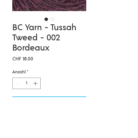
BC Yarn - Tussah
Tweed - 002
Bordeaux
Preis
CHF 18.00
Anzahl
*
In den Warenkorb
Tussah-Seide ist eine sogenannte
Wildseide, da sie aus den Kokons
wilder Eichenseidenspinner -