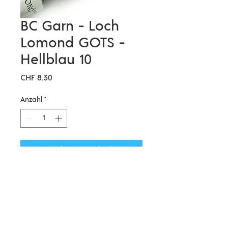
BC Garn - Loch
Lomond GOTS -
Hellblau 10
Preis
CHF 8.30
Anzahl
*
In den Warenkorb
Ein typisch englisches Tweedgarn.
Die Loch Lomond wird als
Streichgarn gesponnen, das heißt,
sie ist schön voluminös und hat
gleichzeitig eine tolle Lauflänge.