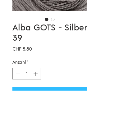
Alba GOTS - Silber
39
Preis
CHF 5.80
Anzahl
*
In den Warenkorb
Diese Bio Baumwolle lässt sich
sehr schön verstricken, ergibt ein
ganz regelmässiges Maschenbild
und ein weiches Strickstück. Wer