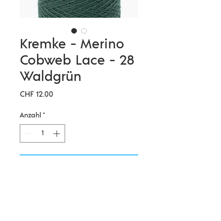
Kremke - Merino
Cobweb Lace - 28
Waldgrün
Preis
CHF 12.00
Anzahl
*
In den Warenkorb
Weiches, locker gezwirntes
Merinogarn in riesiger
Farbauswahl. Mit mehreren Fäden